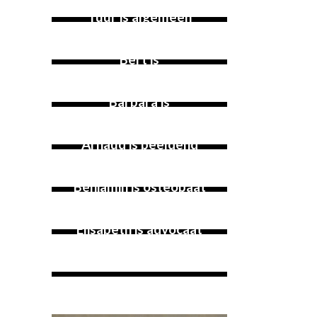
innovatiebureau
Tuur is algemeen
aannemer en
bouwcoördinator
Bert is
danser/choreograaf
Barbara is
conflictbemiddelaar
Arnaud is beeldend
kunstenaar
Benjamin is osteopaat
Elisabeth is advocaat