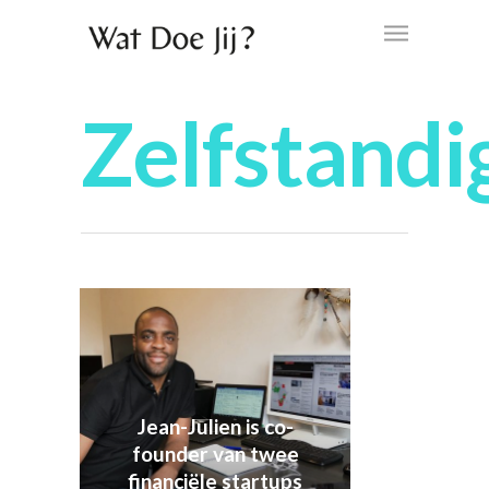
Zelfstandi
Jean-Julien is co-
founder van twee
financiële startups