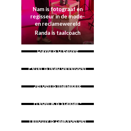
Nam is fotograaf en
regisseur in de mode-
en reclamewereld
Randa is taalcoach
David is creative
director bij een game
studio
Peter is lead developer
bij een game studio
Jeroen is managing
director van een game
studio
Frederik is stagiair-
advocaat
Timothy is zaakvoerder
van een design- &