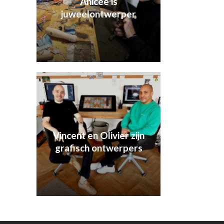
Anicée is
juweelontwerper
Vincent en Olivier zijn
grafisch ontwerpers