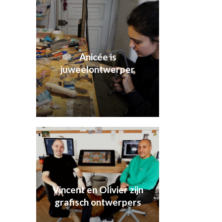
Anicée is
juweelontwerper
Vincent en Olivier zijn
grafisch ontwerpers