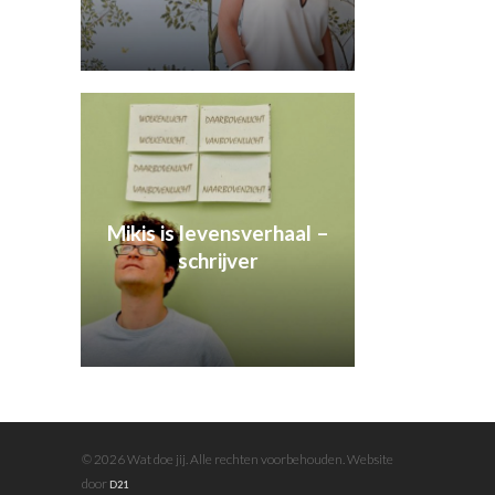
Mikis is levensverhaal –
schrijver
© 2026 Wat doe jij. Alle rechten voorbehouden. Website
door
D21