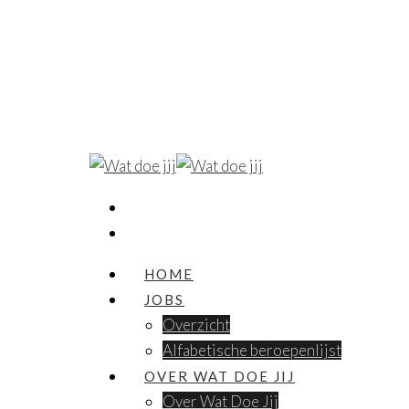
HOME
JOBS
Overzicht
Alfabetische beroepenlijst
OVER WAT DOE JIJ
Over Wat Doe Jij