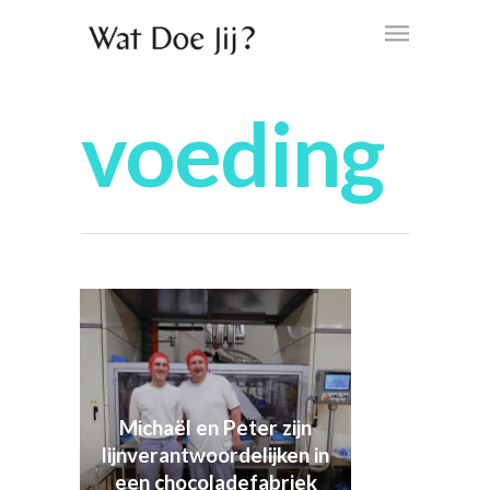
voeding
Michaël en Peter zijn
lijnverantwoordelijken in
een chocoladefabriek