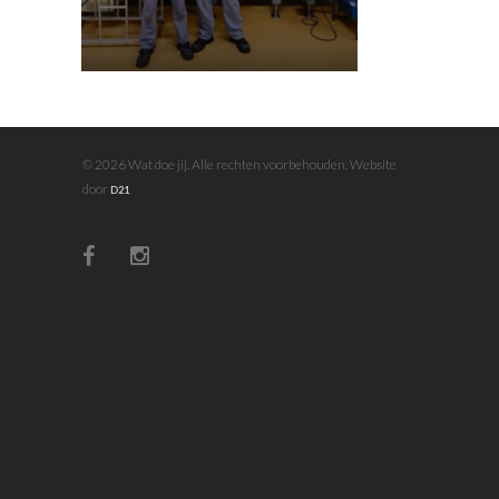
© 2026 Wat doe jij. Alle rechten voorbehouden. Website
door
D21