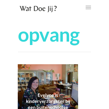
opvang
Evelyne is
kinderverzorgster bij
een buitenschoolse