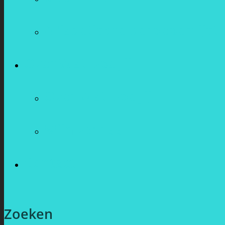
Alfabetische beroepenlijst
Over Wat Doe Jij
Over Wat Doe Jij
Mijn verhaal
Contact
Zoeken