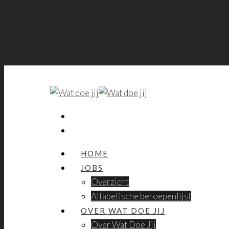
HOME
JOBS
Overzicht
Alfabetische beroepenlijst
OVER WAT DOE JIJ
Over Wat Doe Jij