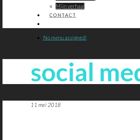
Mijn verhaal
CONTACT
No menu assigned!
social me
11 mei 2018