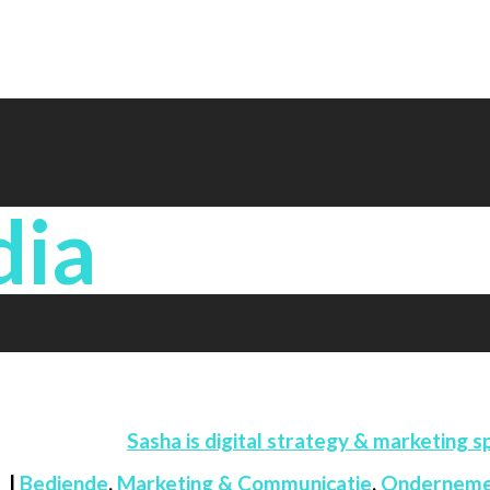
dia
Sasha is digital strategy & marketing sp
|
Bediende
,
Marketing & Communicatie
,
Ondernem