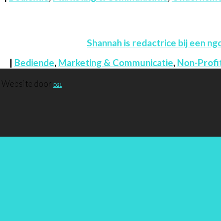
Shannah is redactrice bij een ng
|
Bediende
,
Marketing & Communicatie
,
Non-Profi
. Website door
D21