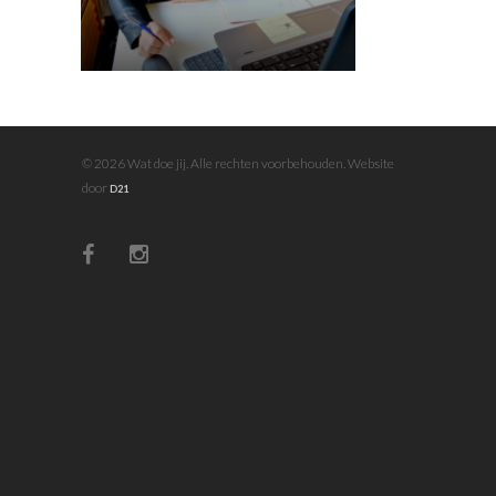
© 2026 Wat doe jij. Alle rechten voorbehouden. Website
door
D21