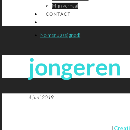
Mijn verhaal
CONTACT
No menu assigned!
jongeren
4 juni 2019
|
Creat