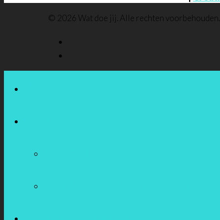
© 2026 Wat doe jij. Alle rechten voorbehouden
Home
Jobs
Overzicht
Alfabetische beroepenlijst
Over Wat Doe Jij