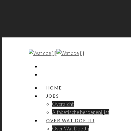
HOME
JOBS
Overzicht
Alfabetische beroepenlijst
OVER WAT DOE JIJ
Over Wat Doe Jij