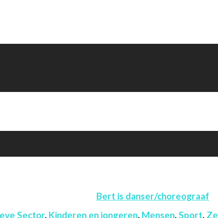
Bert is danser/choreograaf
ieve Sector
,
Kinderen en jongeren
,
Mensen
,
Sport
,
Ze