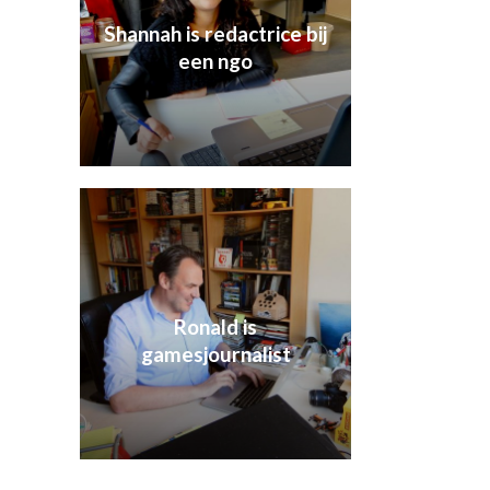
Shannah is redactrice bij
een ngo
Ronald is
gamesjournalist