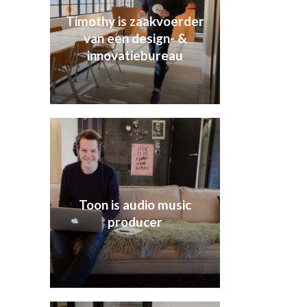
Timothy is zaakvoerder
van een design- &
innovatiebureau
Toon is audio music
producer