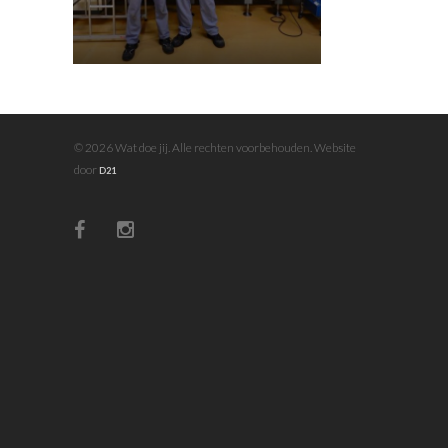
© 2026 Wat doe jij. Alle rechten voorbehouden. Website
door
D21