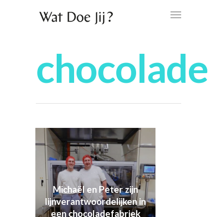
chocolade
Michaël en Peter zijn
lijnverantwoordelijken in
een chocoladefabriek