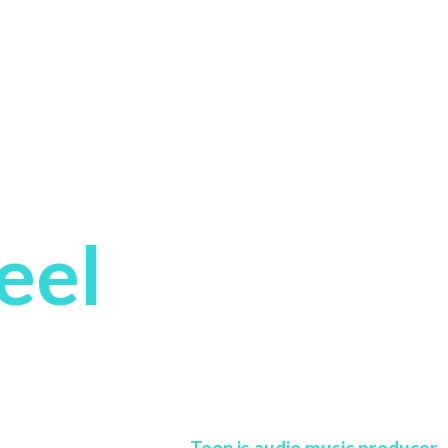
eel
Toon is audio music producer