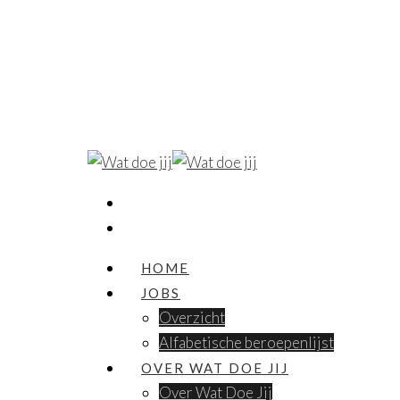
HOME
JOBS
Overzicht
Alfabetische beroepenlijst
OVER WAT DOE JIJ
Over Wat Doe Jij